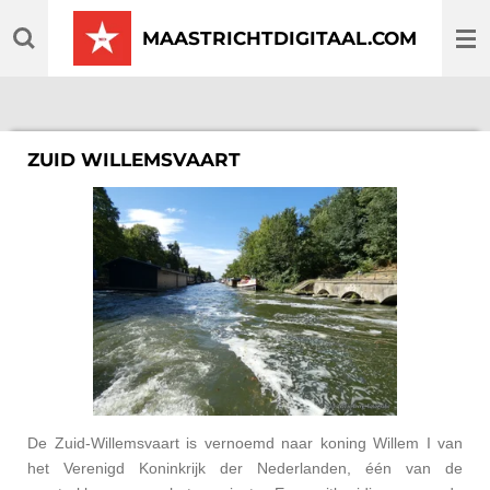
Ga
MAASTRICHTDIGITAAL.COM
direct
naar
de
hoofdinhoud
ZUID WILLEMSVAART
De Zuid-Willemsvaart is vernoemd naar koning Willem I van
het Verenigd Koninkrijk der Nederlanden, één van de