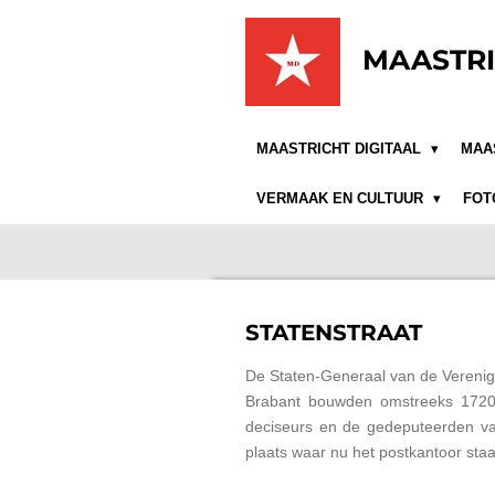
Ga
direct
MAASTRI
naar
de
hoofdinhoud
MAASTRICHT DIGITAAL
MAA
VERMAAK EN CULTUUR
FOT
STATENSTRAAT
De Staten-Generaal van de Verenig
Brabant bouwden omstreeks 1720 h
deciseurs en de gedeputeerden va
plaats waar nu het postkantoor staa