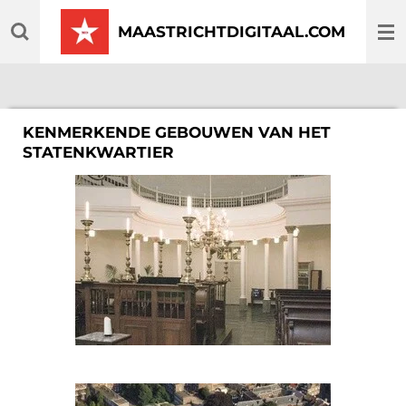
Ga
MAASTRICHTDIGITAAL.COM
direct
naar
de
hoofdinhoud
KENMERKENDE GEBOUWEN VAN HET
STATENKWARTIER