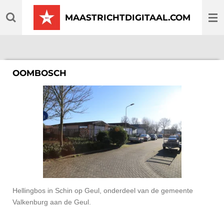
Ga
MAASTRICHTDIGITAAL.COM
direct
naar
de
hoofdinhoud
OOMBOSCH
Hellingbos in Schin op Geul, onderdeel van de gemeente
Valkenburg aan de Geul.