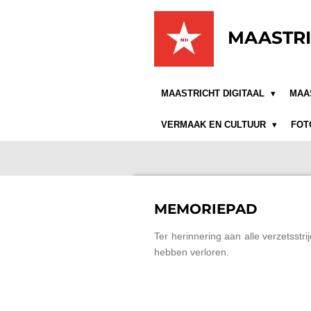
Ga
direct
MAASTRI
naar
de
hoofdinhoud
MAASTRICHT DIGITAAL
MAA
VERMAAK EN CULTUUR
FOT
MEMORIEPAD
Ter herinnering aan alle verzetsstr
hebben verloren.