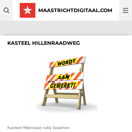
Ga
MAASTRICHTDIGITAAL.COM
direct
naar
de
hoofdinhoud
KASTEEL HILLENRAADWEG
Kasteel Hillenraad nabij Swalmen.