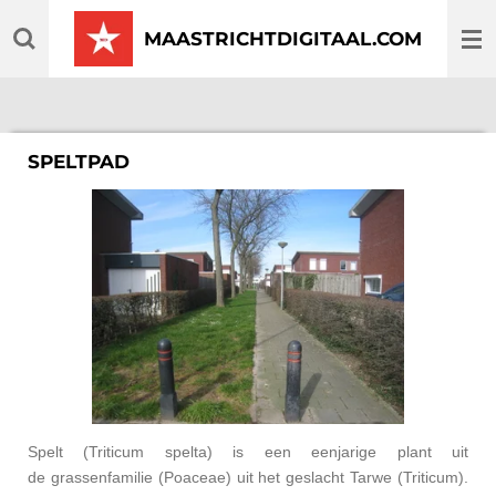
Ga
MAASTRICHTDIGITAAL.COM
direct
naar
de
hoofdinhoud
SPELTPAD
Spelt
(
Triticum spelta
) is een
eenjarige plant
uit
de
grassenfamilie
(
Poaceae
) uit het geslacht
Tarwe (Triticum)
.