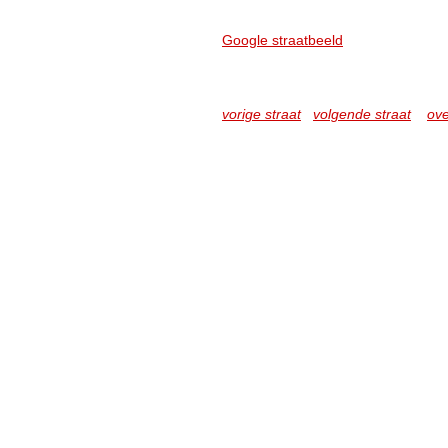
Google straatbeeld
vorige straat
volgende straat
ove