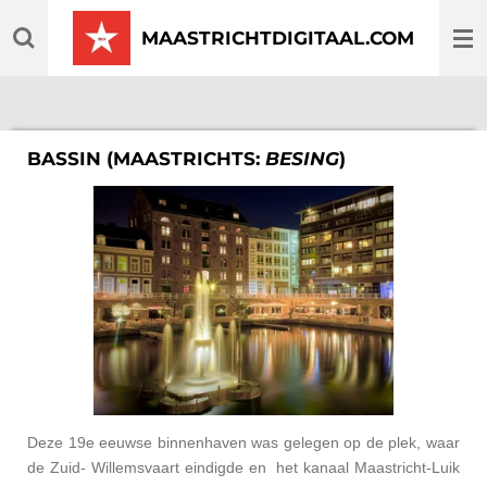
Ga
MAASTRICHTDIGITAAL.COM
direct
naar
de
hoofdinhoud
BASSIN (MAASTRICHTS:
BESING
)
Deze 19e eeuwse binnenhaven was gelegen op de plek, waar
de Zuid- Willemsvaart eindigde en het kanaal Maastricht-Luik