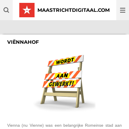
Ga
MAASTRICHTDIGITAAL.COM
direct
naar
de
hoofdinhoud
VIËNNAHOF
Vienna (nu Vienne) was een belangrijke Romeinse stad aan