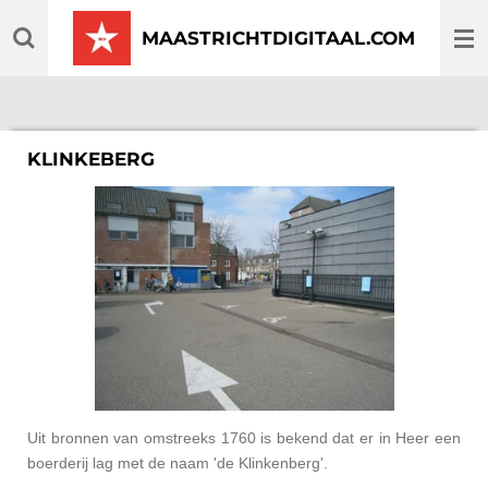
Ga
MAASTRICHTDIGITAAL.COM
direct
naar
de
hoofdinhoud
KLINKEBERG
Uit bronnen van omstreeks 1760 is bekend dat er in Heer een
boerderij lag met de naam 'de Klinkenberg'.