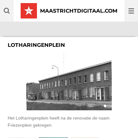
Ga
MAASTRICHTDIGITAAL.COM
direct
naar
de
hoofdinhoud
LOTHARINGENPLEIN
Het Lotharingenplein heeft na de renovatie de naam
Friezenplein gekregen.