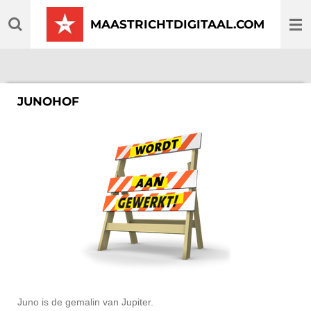
Ga
MAASTRICHTDIGITAAL.COM
direct
naar
de
hoofdinhoud
JUNOHOF
Juno is de gemalin van Jupiter.