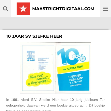
Ga
MAASTRICHTDIGITAAL.COM
direct
naar
de
hoofdinhoud
10 JAAR SV SJEFKE HEER
In 1991 vierd S.V. Shefke Hier haar 10 jarig jubileum Ter
gelegenheid daarvan werd een boekje uitgebracht. Dit boekje
kun je op deze pagina inzien.