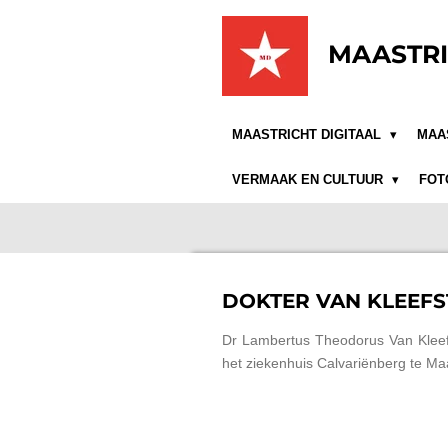
Ga
direct
MAASTRI
naar
de
hoofdinhoud
MAASTRICHT DIGITAAL
MAA
VERMAAK EN CULTUUR
FOT
DOKTER VAN KLEEFS
Dr Lambertus Theodorus Van Kleef 
het ziekenhuis Calvariënberg te Maa