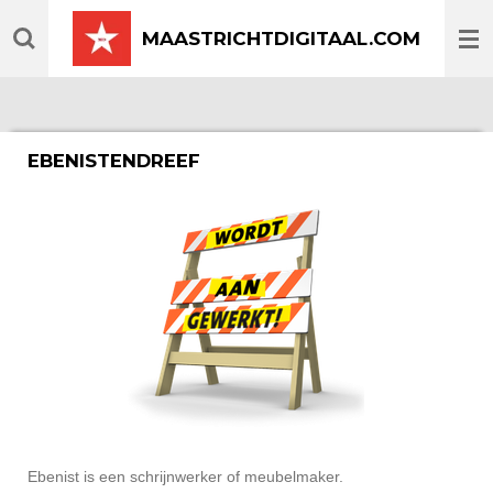
Ga
MAASTRICHTDIGITAAL.COM
direct
naar
de
hoofdinhoud
EBENISTENDREEF
Ebenist is een schrijnwerker of meubelmaker.