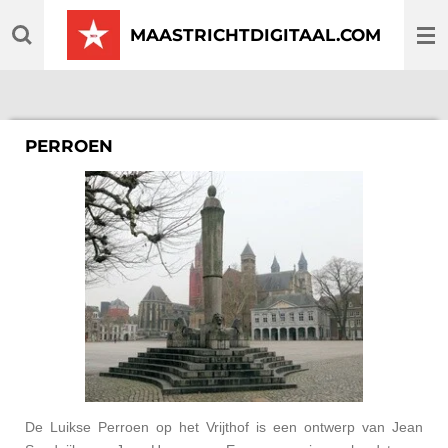
Ga
MAASTRICHTDIGITAAL.COM
direct
naar
de
hoofdinhoud
PERROEN
De Luikse Perroen op het Vrijthof is een ontwerp van Jean