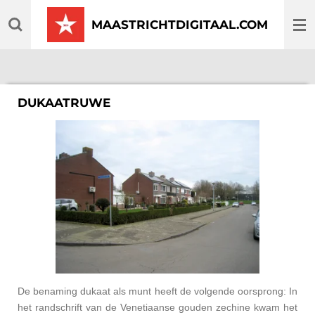
Ga
MAASTRICHTDIGITAAL.COM
direct
naar
de
hoofdinhoud
DUKAATRUWE
De benaming dukaat als munt heeft de volgende oorsprong: In
het randschrift van de Venetiaanse gouden zechine kwam het