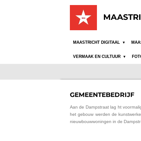
Ga
direct
MAASTRI
naar
de
hoofdinhoud
MAASTRICHT DIGITAAL
MAA
VERMAAK EN CULTUUR
FOT
GEMEENTEBEDRIJF
Aan de Dampstraat lag ht voormali
het gebouw werden de kunstwerken
nieuwbouwwoningen in de Dampstr