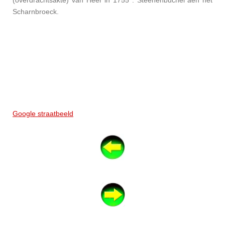
(overdrachtsakte) van Heer in 1755 : Steenenbuchel aen het
Scharnbroeck.
Google straatbeeld