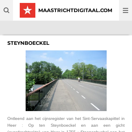
Ga
MAASTRICHTDIGITAAL.COM
direct
naar
de
hoofdinhoud
STEYNBOECKEL
Ontleend aan het cijnsregister van het Sint-Servaaskapittel in
Heer : Op ten Steynboeckel en aan een gicht