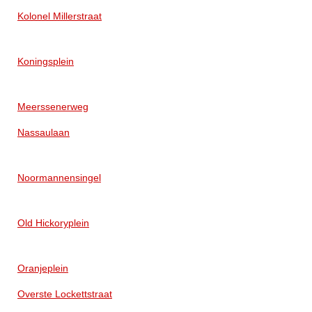
Kolonel Millerstraat
Koningsplein
Meerssenerweg
Nassaulaan
Noormannensingel
Old Hickoryplein
Oranjeplein
Overste Lockettstraat