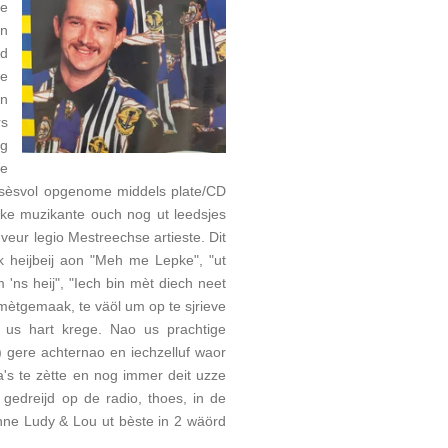
re
en
ad
te
'n
rs
og
te
ksèsvol opgenome middels plate/CD
uke muzikante ouch nog ut leedsjes
eur legio Mestreechse artieste. Dit
k heijbeij aon "Meh me Lepke", "ut
ns heij", "Iech bin mèt diech neet
 mètgemaak, te väöl um op te sjrieve
n us hart krege. Nao us prachtige
) gere achternao en iechzelluf waor
a's te zètte en nog immer deit uzze
edreijd op de radio, thoes, in de
inne Ludy & Lou ut bèste in 2 wäörd