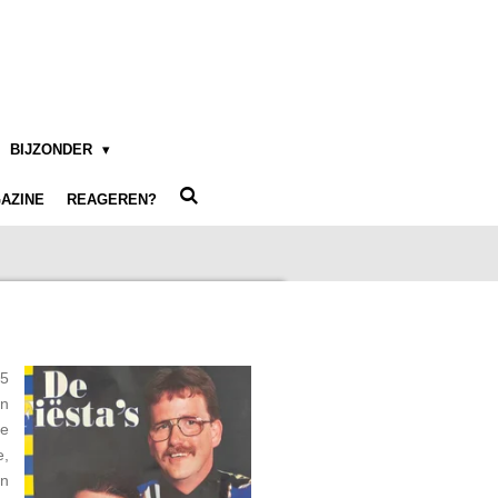
BIJZONDER
AZINE
REAGEREN?
85
in
ee
e,
en