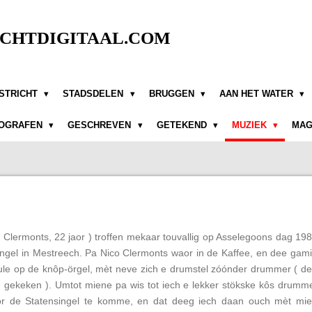
CHTDIGITAAL.COM
STRICHT
STADSDELEN
BRUGGEN
AAN HET WATER
OGRAFEN
GESCHREVEN
GETEKEND
MUZIEK
MAG
u Clermonts, 22 jaor ) troffen mekaar touvallig op Asselegoons dag 19
ingel in Mestreech. Pa Nico Clermonts waor in de Kaffee, en dee gam
eule op de knôp-örgel, mèt neve zich e drumstel zóónder drummer ( d
e gekeken ). Umtot miene pa wis tot iech e lekker stökske kôs drumm
r de Statensingel te komme, en dat deeg iech daan ouch mèt mi