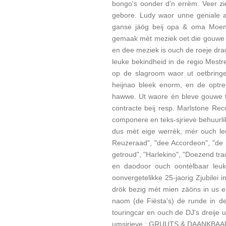
bongo's oonder d'n errèm. Veer zi
gebore. Ludy waor unne geniale 
ganse jäög beij opa & oma Moen
gemaak mèt meziek oet die gouwe '5
en dee meziek is ouch de roeje drao
leuke bekindheid in de regio Mestre
op de slagroom waor ut oetbrin
heijnao bleek enorm, en de optre
hawwe. Ut waore én bleve gouwe t
contracte beij resp. Marlstone Re
componere en teks-sjrieve behuurli
dus mèt eige werrèk, mér ouch leu
Reuzeraad", "dee Accordeon", "de 
getroud", "Harlekino", "Doezend tra
en daodoor ouch oontèlbaar leuke
oonvergetelikke 25-jaorig Zjubilei
drök bezig mét mien zäöns in us ei
naom (de Fiësta's) de runde in d
touringcar en ouch de DJ's dreije 
umsjrieve ; GRUUTS & DAANKBAA