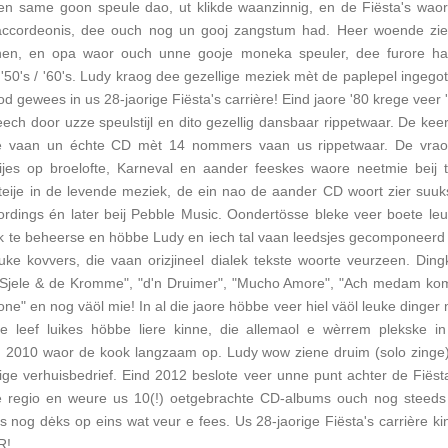
en same goon speule dao, ut klikde waanzinnig, en de Fiësta's wao
accordeonis, dee ouch nog un gooj zangstum had. Heer woende zi
en, en opa waor ouch unne gooje moneka speuler, dee furore h
0's / '60's. Ludy kraog dee gezellige meziek mèt de paplepel ingego
d gewees in us 28-jaorige Fiësta's carrière! Eind jaore '80 krege veer 
ech door uzze speulstijl en dito gezellig dansbaar rippetwaar. De kee
ge vaan un échte CD mèt 14 nommers vaan us rippetwaar. De vra
ijes op broelofte, Karneval en aander feeskes waore neetmie beij 
eije in de levende meziek, de ein nao de aander CD woort zier suu
cordings én later beij Pebble Music. Oondertösse bleke veer boete le
k te beheerse en höbbe Ludy en iech tal vaan leedsjes gecomponeerd v
ke kovvers, die vaan orizjineel dialek tekste woorte veurzeen. Ding
Sjele & de Kromme", "d'n Druimer", "Mucho Amore", "Ach medam kom '
one" en nog väöl mie! In al die jaore höbbe veer hiel väöl leuke dinger
 leef luikes höbbe liere kinne, die allemaol e wèrrem plekske i
 in 2010 waor de kook langzaam op. Ludy wow ziene druim (solo zinge
ge verhuisbedrief. Eind 2012 beslote veer unne punt achter de Fiëst
e regio en weure us 10(!) oetgebrachte CD-albums ouch nog steeds g
us nog dėks op eins wat veur e fees. Us 28-jaorige Fiësta's carrière k
R!