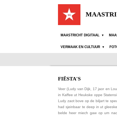
Ga
direct
MAASTRI
naar
de
hoofdinhoud
MAASTRICHT DIGITAAL
MAA
VERMAAK EN CULTUUR
FOT
FIËSTA'S
Veer (Ludy van Dijk, 17 jaor en Lo
in Kaffee ut Heukske oppe Statens
Ludy zaot bove op de biljart te sp
had sjeinbaar te deep in ut gleesk
belde heer miech gaw op um nao