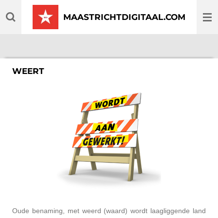
Ga
MAASTRICHTDIGITAAL.COM
direct
naar
de
hoofdinhoud
WEERT
Oude benaming, met weerd (waard) wordt laagliggende land