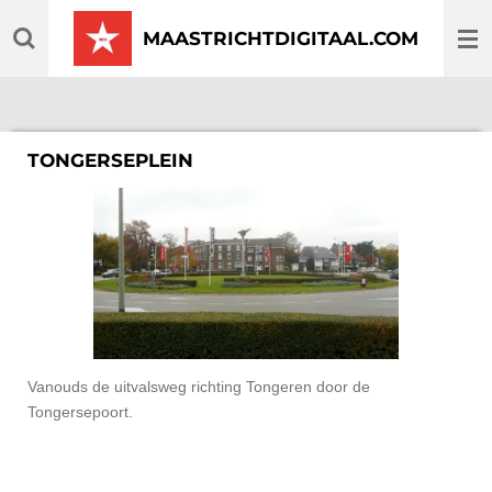
Ga
MAASTRICHTDIGITAAL.COM
direct
naar
de
hoofdinhoud
TONGERSEPLEIN
Vanouds de uitvalsweg richting Tongeren door de
Tongersepoort.