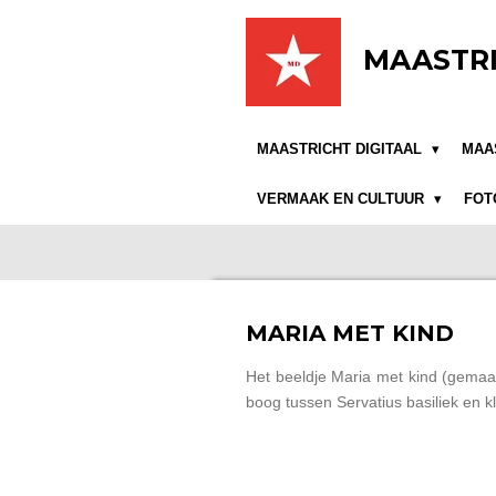
Ga
direct
MAASTRI
naar
de
hoofdinhoud
MAASTRICHT DIGITAAL
MAA
VERMAAK EN CULTUUR
FOT
MARIA MET KIND
Het beeldje Maria met kind (gemaak
boog tussen Servatius basiliek en k