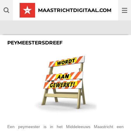
Ga
MAASTRICHTDIGITAAL.COM
direct
naar
de
hoofdinhoud
PEYMEESTERSDREEF
Een peymeester is in het Middeleeuws Maastricht een