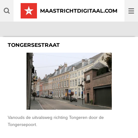
Ga
MAASTRICHTDIGITAAL.COM
direct
naar
de
hoofdinhoud
TONGERSESTRAAT
Vanouds de uitvalsweg richting Tongeren door de
Tongersepoort.