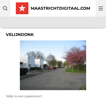
Ga
MAASTRICHTDIGITAAL.COM
direct
naar
de
hoofdinhoud
VELIJNDONK
Velijn is een papiersoort.