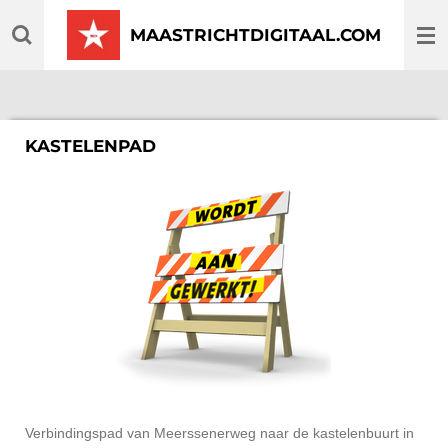
Ga
MAASTRICHTDIGITAAL.COM
direct
naar
de
hoofdinhoud
KASTELENPAD
Verbindingspad van Meerssenerweg naar de kastelenbuurt in