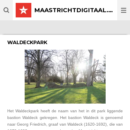
Ga
MAASTRICHTDIGITAAL.COM
direct
naar
de
hoofdinhoud
WALDECKPARK
Het Waldeckpark heeft de naam van het in dit park liggende
bastion Waldeck gekregen. Het bastion Waldeck is genoemd
naar Georg Friedrich, graaf van Waldeck (1620-1692), die van