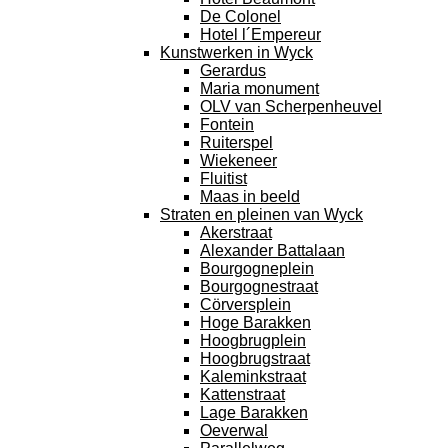
De Colonel
Hotel l´Empereur
Kunstwerken in Wyck
Gerardus
Maria monument
OLV van Scherpenheuvel
Fontein
Ruiterspel
Wiekeneer
Fluitist
Maas in beeld
Straten en pleinen van Wyck
Akerstraat
Alexander Battalaan
Bourgogneplein
Bourgognestraat
Cörversplein
Hoge Barakken
Hoogbrugplein
Hoogbrugstraat
Kaleminkstraat
Kattenstraat
Lage Barakken
Oeverwal