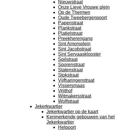
Nieuwstraat
Onze Lieve Vrouwe plein
Op de Thermen
Oude Tweebergenpoort
Papenstraat
Plankstraat
Platielstraat
Preekherengang
Sint Amorsplein
Sint Jacobstraat
Sint Servaasklooster
Spilstraat
Sporenstraat
Statenstraat
Stokstraat
Vijfharingenstraat
Vissersmaas
Vrijthof
Witmakersstraat
Wolfstraat
Jekerkwartier
Jekerkwartier op de kaart
Kenmerkende gebouwen van het
Jekerkwartier
Helpoort