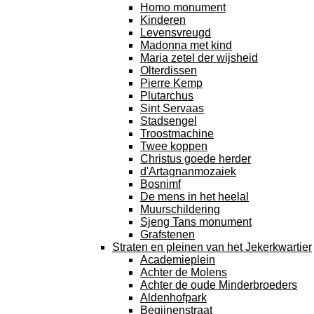
Homo monument
Kinderen
Levensvreugd
Madonna met kind
Maria zetel der wijsheid
Olterdissen
Pierre Kemp
Plutarchus
Sint Servaas
Stadsengel
Troostmachine
Twee koppen
Christus goede herder
d'Artagnanmozaiek
Bosnimf
De mens in het heelal
Muurschildering
Sjeng Tans monument
Grafstenen
Straten en pleinen van het Jekerkwartier
Academieplein
Achter de Molens
Achter de oude Minderbroeders
Aldenhofpark
Begijnenstraat