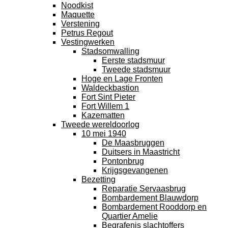
Noodkist
Maquette
Verstening
Petrus Regout
Vestingwerken
Stadsomwalling
Eerste stadsmuur
Tweede stadsmuur
Hoge en Lage Fronten
Waldeckbastion
Fort Sint Pieter
Fort Willem 1
Kazematten
Tweede wereldoorlog
10 mei 1940
De Maasbruggen
Duitsers in Maastricht
Pontonbrug
Krijgsgevangenen
Bezetting
Reparatie Servaasbrug
Bombardement Blauwdorp
Bombardement Rooddorp en
Quartier Amelie
Begrafenis slachtoffers