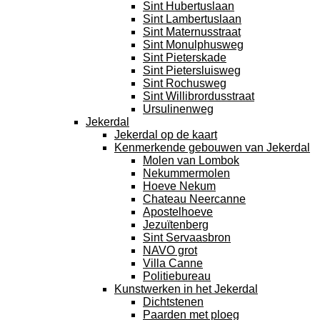
Sint Hubertuslaan
Sint Lambertuslaan
Sint Maternusstraat
Sint Monulphusweg
Sint Pieterskade
Sint Pietersluisweg
Sint Rochusweg
Sint Willibrordusstraat
Ursulinenweg
Jekerdal
Jekerdal op de kaart
Kenmerkende gebouwen van Jekerdal
Molen van Lombok
Nekummermolen
Hoeve Nekum
Chateau Neercanne
Apostelhoeve
Jezuïtenberg
Sint Servaasbron
NAVO grot
Villa Canne
Politiebureau
Kunstwerken in het Jekerdal
Dichtstenen
Paarden met ploeg