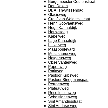
Burgemeester Ceulenstraat
Den Deken
Dr. A. Thywissenpad
Glacisweg
Graaf van Waldeckstraat
Henri Goovaertsweg
Hoge Kanaaldijk
Houwsteeg
Kapelweg
Lage Kanaaldijk
Luikerweg
Maasboulevard
Mosasaurusweg
Notgerusweg
Observantenweg
Papenweg
Parkweg
Pastoor Kribsweg
Pastoor Steegmanspad
Perroenweg
Plateauweg
Recollectenweg
Sebastianenweg
Sint Amandusstraat
Sint Andreasweg