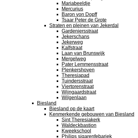
Mariabeeldje
Mercurius
Baron von Dopff
Tsaar Peter de Grote
Straten en pleinen van Jekerdal
Gardeniersstraat
Jekerschans
Jekerweg
Kalfstraat
Laan van Brunswijk
Mergelweg
Pater Lemmensstraat
Plenkershoven
Theresiapad
Tuindersstraat
Viertorenstraat
Wijngaardstraat
Wilgenlaan
Biesland
Biesland op de kaart
Kenmerkende gebouwen van Biesland
Sint Theresiakerk
Waldeckbastion
Kweekschool
Philips sigarenfebariek