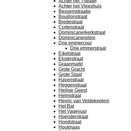
Achter het Theater
Achter het Vleeshuis
Bessemstraatje
Bouillonstraat
Bredestraat
Cortenstraat
Dominicanerkerkstraat
Dominicanerplein
Drie emmercour
Drie emmerstraat
Eikelstraat
Eksterstraat
Graanmarkt
Grote Gracht
Grote Staat
Havenstraat
Heggenstraat
Heilige Geest
Helmstraat
Henric van Veldekeplein
Het Bat
Het Vagevuur
Hoenderstraat
Hondstraat
Houtmaas