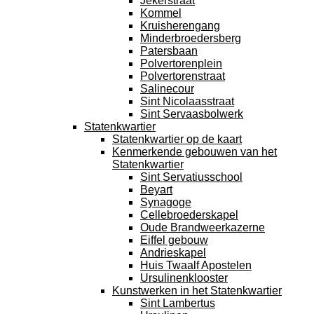
Jekerstraat
Kommel
Kruisherengang
Minderbroedersberg
Patersbaan
Polvertorenplein
Polvertorenstraat
Salinecour
Sint Nicolaasstraat
Sint Servaasbolwerk
Statenkwartier
Statenkwartier op de kaart
Kenmerkende gebouwen van het
Statenkwartier
Sint Servatiusschool
Beyart
Synagoge
Cellebroederskapel
Oude Brandweerkazerne
Eiffel gebouw
Andrieskapel
Huis Twaalf Apostelen
Ursulinenklooster
Kunstwerken in het Statenkwartier
Sint Lambertus