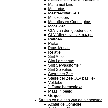
Kweerte vaan de Ambteneere
Maria met kind
Mercurius
Mestreechter Geis
Minckeleers
Monulfus en Gondulphus
Mooswief
OLV van den goedenduik
OLV Allerzuiverste maagd
Perroen
Pieke
Pons Mosae
Relatie
Sint Amor
Sint Lambertus
Sint Servaasfontein
Sint Servatius
Sterre der Zee
Sterre der Zee OLV basiliek
Veldeke
´t Zaate hermenieke
Maas in beeld
Getijden
Straten en pleinen van de binnenstad
Achter de Comedie