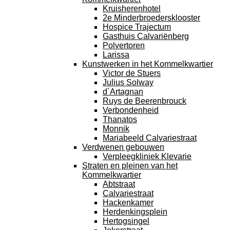
Kruisherenhotel
2e Minderbroedersklooster
Hospice Trajectum
Gasthuis Calvariënberg
Polvertoren
Larissa
Kunstwerken in het Kommelkwartier
Victor de Stuers
Julius Solway
d´Artagnan
Ruys de Beerenbrouck
Verbondenheid
Thanatos
Monnik
Mariabeeld Calvariestraat
Verdwenen gebouwen
Verpleegkliniek Klevarie
Straten en pleinen van het
Kommelkwartier
Abtstraat
Calvariestraat
Hackenkamer
Herdenkingsplein
Hertogsingel