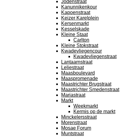
Jodenstraat
Kanunnikenkour
Kapoenstraat
Keizer Karelplein
Kersenmarkt
Kesselskade
Kleine Staat
Carlton
Kleine Stokstraat
Kwadevliegencour
Kwadevliegenstraat
Lantaarnstraat
Leliestraat
Maasboulevard
Maaspromenade
Maastrichter Brugstraat
Maastrichter Smedenstraat
Mariastraat
Markt
Weekmarkt
Kermis op de markt
Minckelersstraat
Morenstraat
Mosae Forum
Muntstraat