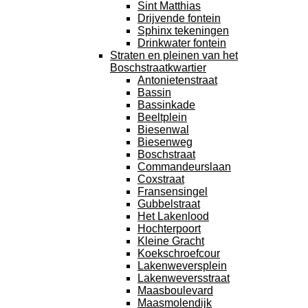
Sint Matthias
Drijvende fontein
Sphinx tekeningen
Drinkwater fontein
Straten en pleinen van het
Boschstraatkwartier
Antonietenstraat
Bassin
Bassinkade
Beeltplein
Biesenwal
Biesenweg
Boschstraat
Commandeurslaan
Coxstraat
Fransensingel
Gubbelstraat
Het Lakenlood
Hochterpoort
Kleine Gracht
Koekschroefcour
Lakenweversplein
Lakenweversstraat
Maasboulevard
Maasmolendijk