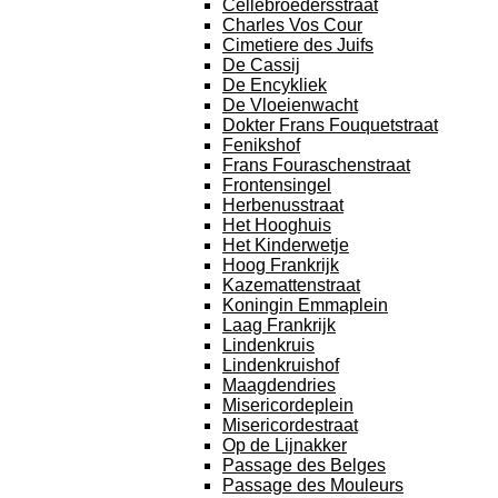
Cellebroedersstraat
Charles Vos Cour
Cimetiere des Juifs
De Cassij
De Encykliek
De Vloeienwacht
Dokter Frans Fouquetstraat
Fenikshof
Frans Fouraschenstraat
Frontensingel
Herbenusstraat
Het Hooghuis
Het Kinderwetje
Hoog Frankrijk
Kazemattenstraat
Koningin Emmaplein
Laag Frankrijk
Lindenkruis
Lindenkruishof
Maagdendries
Misericordeplein
Misericordestraat
Op de Lijnakker
Passage des Belges
Passage des Mouleurs