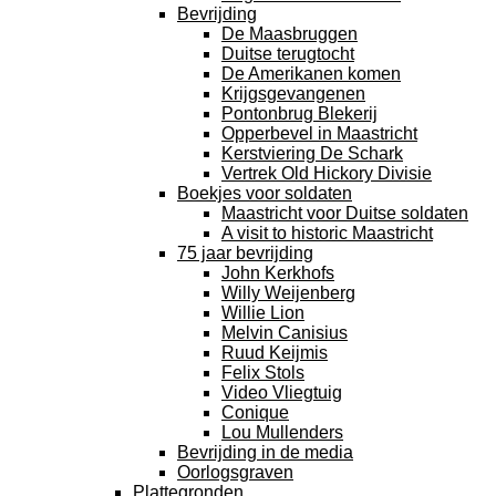
Bevrijding
De Maasbruggen
Duitse terugtocht
De Amerikanen komen
Krijgsgevangenen
Pontonbrug Blekerij
Opperbevel in Maastricht
Kerstviering De Schark
Vertrek Old Hickory Divisie
Boekjes voor soldaten
Maastricht voor Duitse soldaten
A visit to historic Maastricht
75 jaar bevrijding
John Kerkhofs
Willy Weijenberg
Willie Lion
Melvin Canisius
Ruud Keijmis
Felix Stols
Video Vliegtuig
Conique
Lou Mullenders
Bevrijding in de media
Oorlogsgraven
Plattegronden