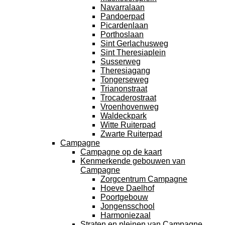
Navarralaan
Pandoerpad
Picardenlaan
Porthoslaan
Sint Gerlachusweg
Sint Theresiaplein
Susserweg
Theresiagang
Tongerseweg
Trianonstraat
Trocaderostraat
Vroenhovenweg
Waldeckpark
Witte Ruiterpad
Zwarte Ruiterpad
Campagne
Campagne op de kaart
Kenmerkende gebouwen van
Campagne
Zorgcentrum Campagne
Hoeve Daelhof
Poortgebouw
Jongensschool
Harmoniezaal
Straten en pleinen van Campagne