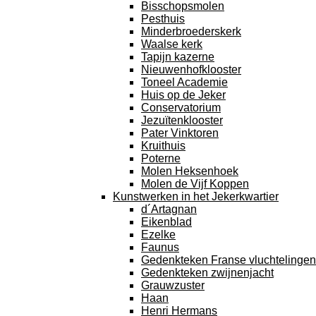
Bisschopsmolen
Pesthuis
Minderbroederskerk
Waalse kerk
Tapijn kazerne
Nieuwenhofklooster
Toneel Academie
Huis op de Jeker
Conservatorium
Jezuïtenklooster
Pater Vinktoren
Kruithuis
Poterne
Molen Heksenhoek
Molen de Vijf Koppen
Kunstwerken in het Jekerkwartier
d´Artagnan
Eikenblad
Ezelke
Faunus
Gedenkteken Franse vluchtelingen
Gedenkteken zwijnenjacht
Grauwzuster
Haan
Henri Hermans