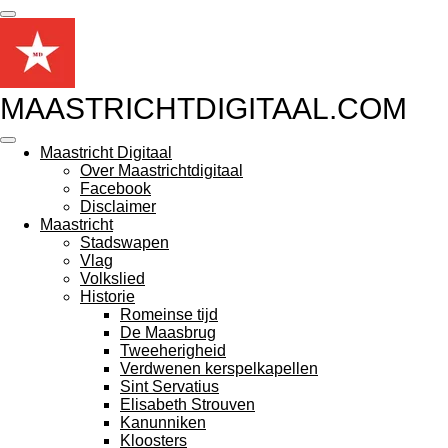
Ga
direct
naar
de
hoofdinhoud
MAASTRICHTDIGITAAL.COM
Maastricht Digitaal
Over Maastrichtdigitaal
Facebook
Disclaimer
Maastricht
Stadswapen
Vlag
Volkslied
Historie
Romeinse tijd
De Maasbrug
Tweeherigheid
Verdwenen kerspelkapellen
Sint Servatius
Elisabeth Strouven
Kanunniken
Kloosters