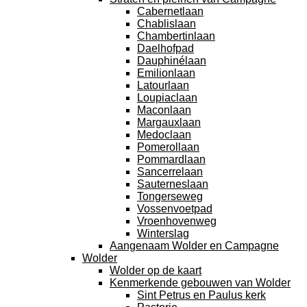
Cabernetlaan
Chablislaan
Chambertinlaan
Daelhofpad
Dauphinélaan
Emilionlaan
Latourlaan
Loupiaclaan
Maconlaan
Margauxlaan
Medoclaan
Pomerollaan
Pommardlaan
Sancerrelaan
Sauterneslaan
Tongerseweg
Vossenvoetpad
Vroenhovenweg
Winterslag
Aangenaam Wolder en Campagne
Wolder
Wolder op de kaart
Kenmerkende gebouwen van Wolder
Sint Petrus en Paulus kerk