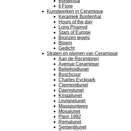
Bordenhal
Il Fiore
Kunstwerken in Ceramique
Keramiek Bordenhal
Hours of the day
Long Piramyd
Stars of Europe
Bronzen tegels
Bloem
Gedicht
Straten en pleinen van Ceramique
Aan de Recentoren
Avenue Ceramique
Bellefroidlunet
Boschcour
Charles Eyckpark
Clermontlunet
Daemslunet
Kristallunet
Levignelunet
Maaspuntweg
Mosalunet
Plein 1992
Remalunet
Serpentilunet