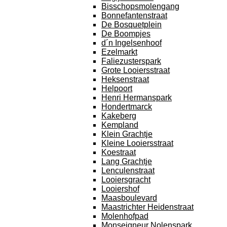
Bisschopsmolengang
Bonnefantenstraat
De Bosquetplein
De Boompjes
d´n Ingelsenhoof
Ezelmarkt
Faliezusterspark
Grote Looiersstraat
Heksenstraat
Helpoort
Henri Hermanspark
Hondertmarck
Kakeberg
Kempland
Klein Grachtje
Kleine Looiersstraat
Koestraat
Lang Grachtje
Lenculenstraat
Looiersgracht
Looiershof
Maasboulevard
Maastrichter Heidenstraat
Molenhofpad
Monseigneur Nolenspark