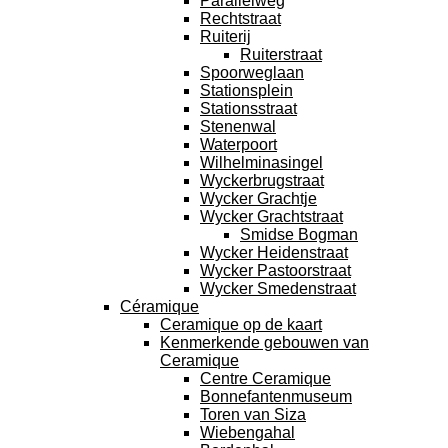
Parallelweg
Rechtstraat
Ruiterij
Ruiterstraat
Spoorweglaan
Stationsplein
Stationsstraat
Stenenwal
Waterpoort
Wilhelminasingel
Wyckerbrugstraat
Wycker Grachtje
Wycker Grachtstraat
Smidse Bogman
Wycker Heidenstraat
Wycker Pastoorstraat
Wycker Smedenstraat
Céramique
Ceramique op de kaart
Kenmerkende gebouwen van
Ceramique
Centre Ceramique
Bonnefantenmuseum
Toren van Siza
Wiebengahal