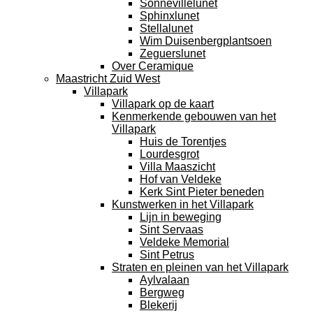
Sonnevillelunet
Sphinxlunet
Stellalunet
Wim Duisenbergplantsoen
Zeguerslunet
Over Ceramique
Maastricht Zuid West
Villapark
Villapark op de kaart
Kenmerkende gebouwen van het
Villapark
Huis de Torentjes
Lourdesgrot
Villa Maaszicht
Hof van Veldeke
Kerk Sint Pieter beneden
Kunstwerken in het Villapark
Lijn in beweging
Sint Servaas
Veldeke Memorial
Sint Petrus
Straten en pleinen van het Villapark
Aylvalaan
Bergweg
Blekerij