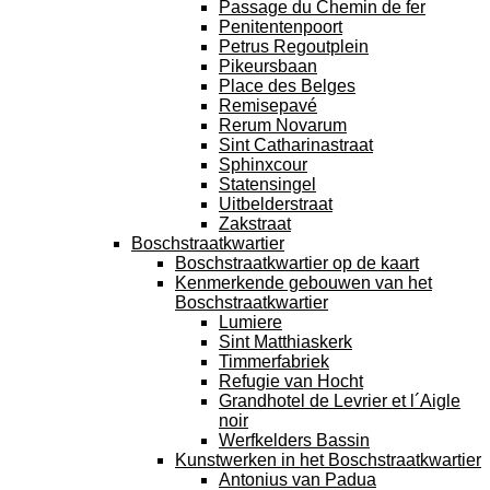
Passage du Chemin de fer
Penitentenpoort
Petrus Regoutplein
Pikeursbaan
Place des Belges
Remisepavé
Rerum Novarum
Sint Catharinastraat
Sphinxcour
Statensingel
Uitbelderstraat
Zakstraat
Boschstraatkwartier
Boschstraatkwartier op de kaart
Kenmerkende gebouwen van het
Boschstraatkwartier
Lumiere
Sint Matthiaskerk
Timmerfabriek
Refugie van Hocht
Grandhotel de Levrier et l´Aigle
noir
Werfkelders Bassin
Kunstwerken in het Boschstraatkwartier
Antonius van Padua