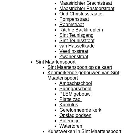
Maastrichter Grachtstraat
Maastrichter Pastoorstraat
Oud Christusstraatje
Pompenstraat
Raamstraat
Ritchie Backfireplein
Sint Teunisgang
Sint Teunisstraat
van Hasseltkade
Veerlinxstraat
Zwanenstraat
Sint Maartenspoort
Sint Maartenspoort op de kaart
Kenmerkende gebouwen van Sint
Maartenspoort
Ambachtschool
Suringarschool
PLEM gebouw
Platte zaol
Kumulus
Gereformeerde kerk
Opslagloodsen
Botermijn
Watertoren
Kunstwerken in Sint Maartenspoort