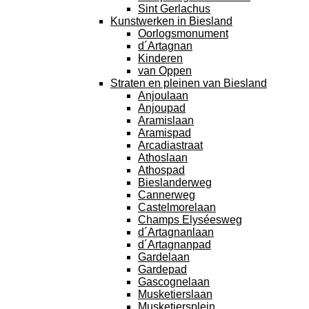
Sint Gerlachus
Kunstwerken in Biesland
Oorlogsmonument
d´Artagnan
Kinderen
van Oppen
Straten en pleinen van Biesland
Anjoulaan
Anjoupad
Aramislaan
Aramispad
Arcadiastraat
Athoslaan
Athospad
Bieslanderweg
Cannerweg
Castelmorelaan
Champs Elyséesweg
d´Artagnanlaan
d´Artagnanpad
Gardelaan
Gardepad
Gascognelaan
Musketierslaan
Musketiersplein