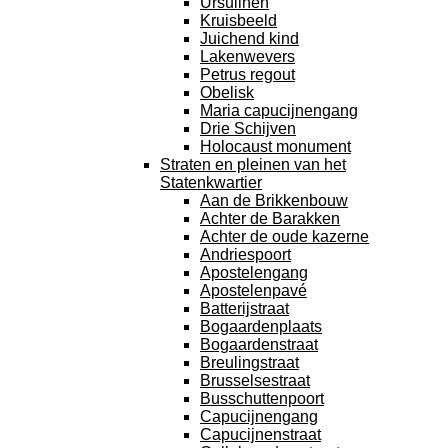
Ursulinen
Kruisbeeld
Juichend kind
Lakenwevers
Petrus regout
Obelisk
Maria capucijnengang
Drie Schijven
Holocaust monument
Straten en pleinen van het
Statenkwartier
Aan de Brikkenbouw
Achter de Barakken
Achter de oude kazerne
Andriespoort
Apostelengang
Apostelenpavé
Batterijstraat
Bogaardenplaats
Bogaardenstraat
Breulingstraat
Brusselsestraat
Busschuttenpoort
Capucijnengang
Capucijnenstraat