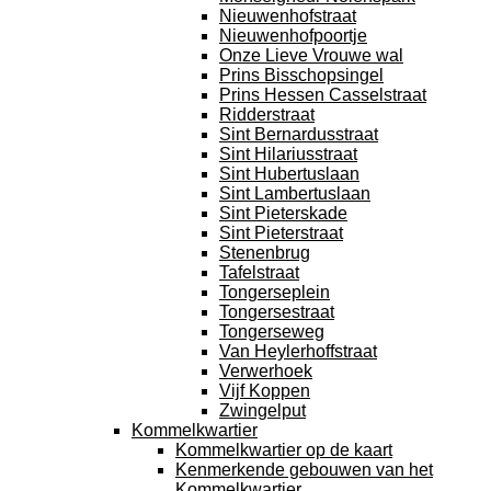
Nieuwenhofstraat
Nieuwenhofpoortje
Onze Lieve Vrouwe wal
Prins Bisschopsingel
Prins Hessen Casselstraat
Ridderstraat
Sint Bernardusstraat
Sint Hilariusstraat
Sint Hubertuslaan
Sint Lambertuslaan
Sint Pieterskade
Sint Pieterstraat
Stenenbrug
Tafelstraat
Tongerseplein
Tongersestraat
Tongerseweg
Van Heylerhoffstraat
Verwerhoek
Vijf Koppen
Zwingelput
Kommelkwartier
Kommelkwartier op de kaart
Kenmerkende gebouwen van het
Kommelkwartier