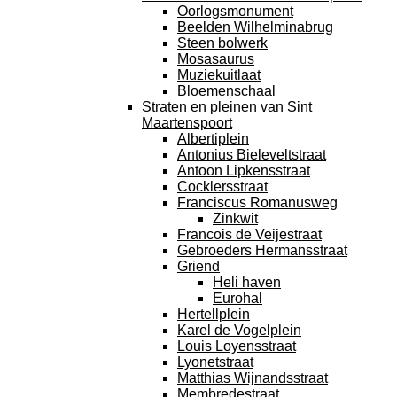
Oorlogsmonument
Beelden Wilhelminabrug
Steen bolwerk
Mosasaurus
Muziekuitlaat
Bloemenschaal
Straten en pleinen van Sint
Maartenspoort
Albertiplein
Antonius Bieleveltstraat
Antoon Lipkensstraat
Cocklersstraat
Franciscus Romanusweg
Zinkwit
Francois de Veijestraat
Gebroeders Hermansstraat
Griend
Heli haven
Eurohal
Hertellplein
Karel de Vogelplein
Louis Loyensstraat
Lyonetstraat
Matthias Wijnandsstraat
Membredestraat