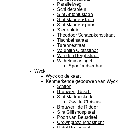
Parallelweg
Schildersplein
Sint Antoniuslaan
Sint Maartenslaan
Sint Maartenspoort
Sterreplein
Theodoor Schaepkensstraat
Tischbeinstraat
Turennestraat
Valentijn Clotsstraat
Van den Berghstraat
Wilhelminasingel
Sportfondsenbad
Wyck
Wyck op de kaart
Kenmerkende gebouwen van Wyck
Station
Brouwerij Bosch
Sint Martinuskerk
Zwarte Christus
Brouwerij de Ridder
Sint Gillishospitaal
Poort van Beusdael
Crownplaza Maastricht
Hotel Beaumont