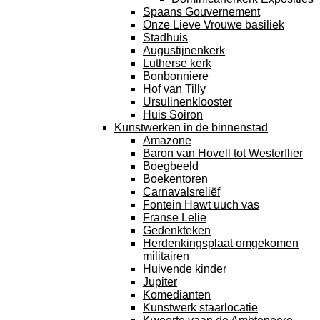
Spaans Gouvernement
Onze Lieve Vrouwe basiliek
Stadhuis
Augustijnenkerk
Lutherse kerk
Bonbonniere
Hof van Tilly
Ursulinenklooster
Huis Soiron
Kunstwerken in de binnenstad
Amazone
Baron van Hovell tot Westerflier
Boegbeeld
Boekentoren
Carnavalsreliëf
Fontein Hawt uuch vas
Franse Lelie
Gedenkteken
Herdenkingsplaat omgekomen
militairen
Huivende kinder
Jupiter
Komedianten
Kunstwerk staarlocatie