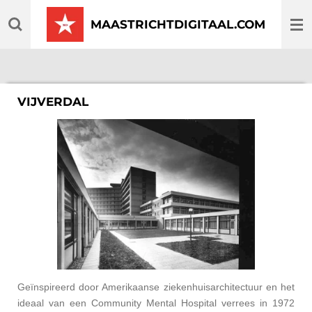
Ga
MAASTRICHTDIGITAAL.COM
direct
naar
de
hoofdinhoud
VIJVERDAL
Geïnspireerd door Amerikaanse ziekenhuisarchitectuur en het
ideaal van een Community Mental Hospital verrees in 1972