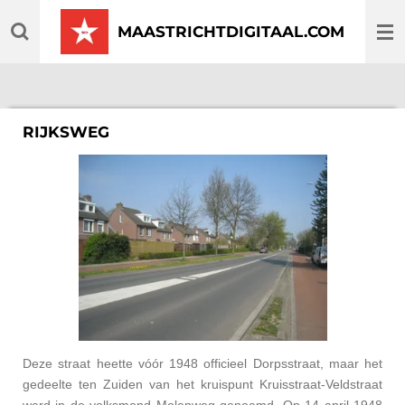
Ga
MAASTRICHTDIGITAAL.COM
direct
naar
de
hoofdinhoud
RIJKSWEG
Deze straat heette vóór 1948 officieel Dorpsstraat, maar het
gedeelte ten Zuiden van het kruispunt Kruisstraat-Veldstraat