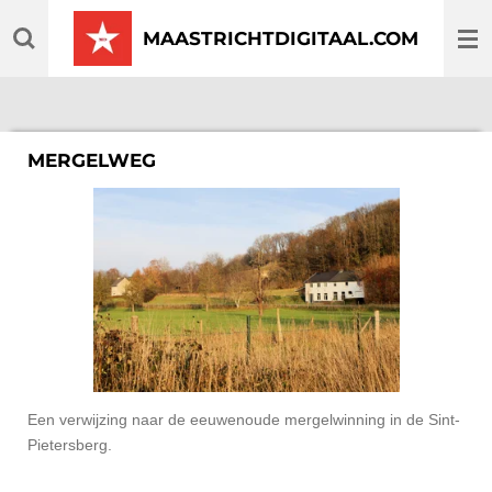
Ga
MAASTRICHTDIGITAAL.COM
direct
naar
de
hoofdinhoud
MERGELWEG
Een verwijzing naar de eeuwenoude mergelwinning in de Sint-
Pietersberg.