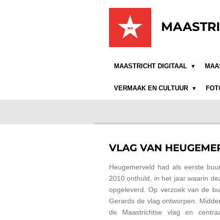
Ga
direct
MAASTRI
naar
de
hoofdinhoud
MAASTRICHT DIGITAAL
MAA
VERMAAK EN CULTUUR
FOT
VLAG VAN HEUGEME
Heugemerveld had als eerste buurt
2010 onthuld, in het jaar waarin de
opgeleverd. Op verzoek van de buu
Gerards de vlag ontworpen.
Midden
de Maastrichtse vlag en centr