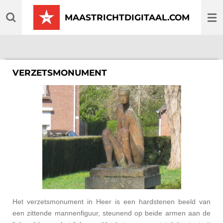
Ga
MAASTRICHTDIGITAAL.COM
direct
naar
de
hoofdinhoud
VERZETSMONUMENT
Het verzetsmonument in Heer is een hardstenen beeld van
een zittende mannenfiguur, steunend op beide armen aan de