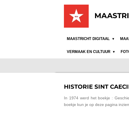
Ga
direct
MAASTRI
naar
de
hoofdinhoud
MAASTRICHT DIGITAAL
MAA
VERMAAK EN CULTUUR
FOT
HISTORIE SINT CAEC
In 1974 werd het boekje : Geschied
boekje kun je op deze pagina inzie