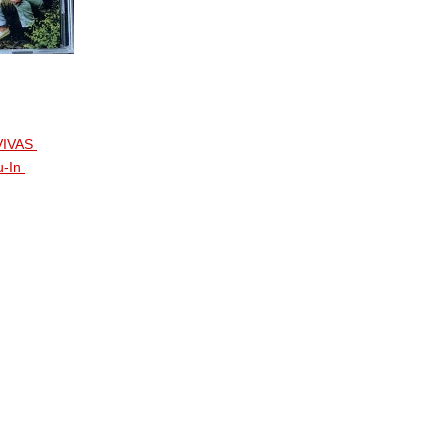
 VIVAS
u-In