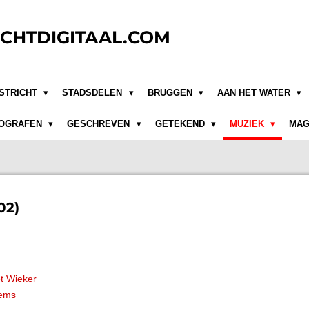
CHTDIGITAAL.COM
STRICHT
STADSDELEN
BRUGGEN
AAN HET WATER
OGRAFEN
GESCHREVEN
GETEKEND
MUZIEK
MAG
02)
mét Wieker
lems