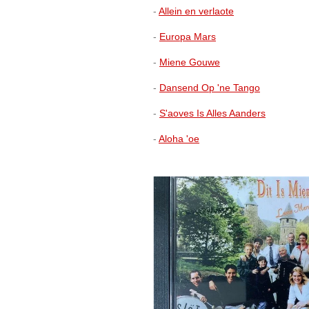
-
Allein en verlaote
-
Europa Mars
-
Miene Gouwe
-
Dansend Op 'ne Tango
-
S'aoves Is Alles Aanders
-
Aloha 'oe