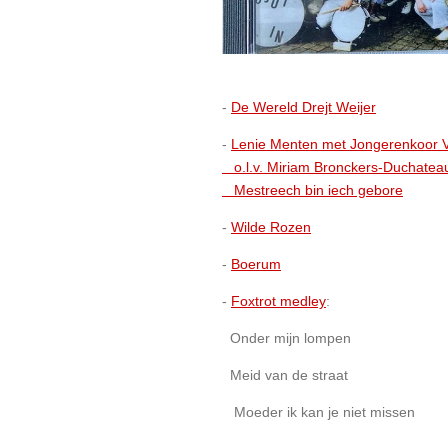
-
De Wereld Drejt Weijer
-
Lenie Menten met Jongerenkoor
o.l.v. Miriam Bronckers-Duchatea
Mestreech bin iech gebore
-
Wilde Rozen
-
Boerum
-
Foxtrot medley
:
Onder mijn lompen
Meid van de straat
Moeder ik kan je niet missen