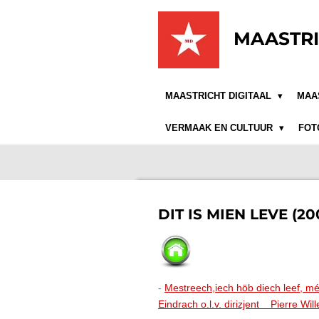
Ga
direct
MAASTRI
naar
de
hoofdinhoud
MAASTRICHT DIGITAAL
MAA
VERMAAK EN CULTUUR
FOT
DIT IS MIEN LEVE (20
-
Mestreech,iech höb diech leef, 
Eindrach o.l.v. dirizjent Pierre Wil