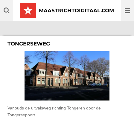
Ga
MAASTRICHTDIGITAAL.COM
direct
naar
de
hoofdinhoud
TONGERSEWEG
Vanouds de uitvalsweg richting Tongeren door de
Tongersepoort.