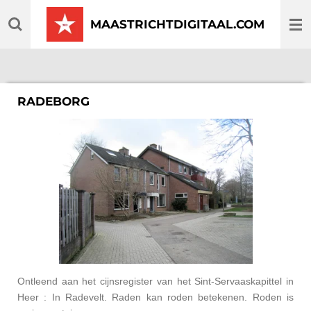
Ga
MAASTRICHTDIGITAAL.COM
direct
naar
de
hoofdinhoud
RADEBORG
Ontleend aan het cijnsregister van het Sint-Servaaskapittel in
Heer : In Radevelt. Raden kan roden betekenen. Roden is