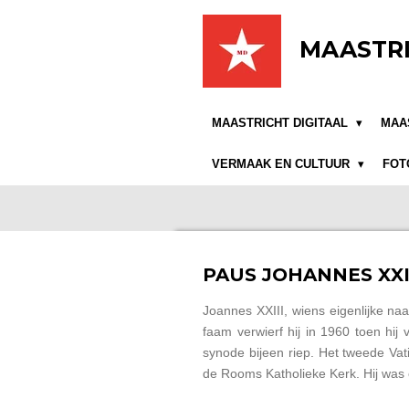
Ga
direct
MAASTRI
naar
de
hoofdinhoud
MAASTRICHT DIGITAAL
MAA
VERMAAK EN CULTUUR
FOT
PAUS JOHANNES XXI
Joannes XXIII, wiens eigenlijke n
faam verwierf hij in 1960 toen hi
synode bijeen riep. Het tweede Vat
de Rooms Katholieke Kerk. Hij was