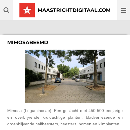
Ga
MAASTRICHTDIGITAAL.COM
direct
naar
de
hoofdinhoud
MIMOSABEEMD
Mimosa (Leguminosae). Een geslacht met 450-500 eenjarige
en overblijvende kruidachtige planten, bladverliezende en
groenblijvende halfheesters, heesters, bomen en klimplanten.