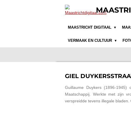
Ga
MAASTRI
direct
naar
de
MAASTRICHT DIGITAAL
MAA
hoofdinhoud
VERMAAK EN CULTUUR
FOT
GIEL DUYKERSSTRAA
Guillaume Duykers (1896-1945) dis
Maatschappij. Werkte met zijn v
verspreidde tevens illegale blade