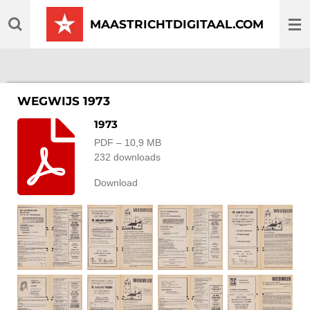
Ga
MAASTRICHTDIGITAAL.COM
direct
naar
de
hoofdinhoud
WEGWIJS 1973
1973
PDF – 10,9 MB
232 downloads
Download