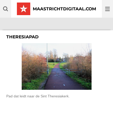
Ga
MAASTRICHTDIGITAAL.COM
direct
naar
de
hoofdinhoud
THERESIAPAD
Pad dat leidt naar de Sint Theresiakerk.