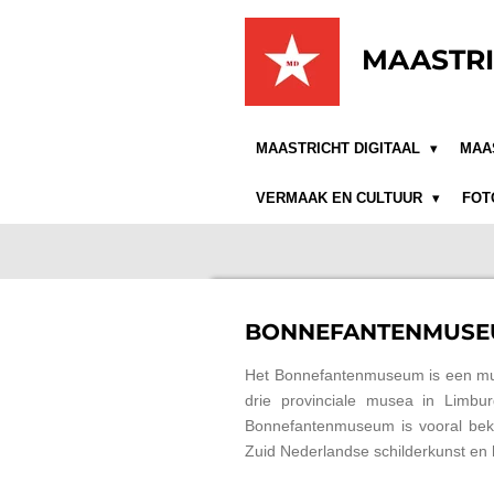
Ga
direct
MAASTRI
naar
de
hoofdinhoud
MAASTRICHT DIGITAAL
MAA
VERMAAK EN CULTUUR
FOT
BONNEFANTENMUS
Het Bonnefantenmuseum is een mus
drie provinciale musea in Limb
Bonnefantenmuseum is vooral bek
Zuid Nederlandse schilderkunst e