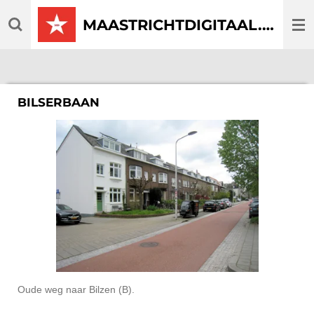
Ga
MAASTRICHTDIGITAAL.COM
direct
naar
de
hoofdinhoud
BILSERBAAN
Oude weg naar Bilzen (B).