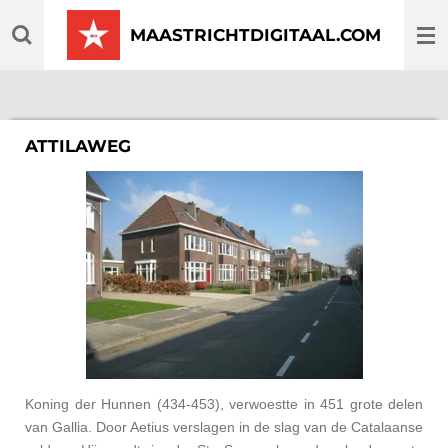
Ga
MAASTRICHTDIGITAAL.COM
direct
naar
de
hoofdinhoud
ATTILAWEG
Koning der Hunnen (434-453), verwoestte in 451 grote delen
van Gallia. Door Aetius verslagen in de slag van de Catalaanse