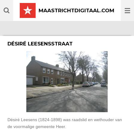
Ga
MAASTRICHTDIGITAAL.COM
direct
naar
de
hoofdinhoud
DÉSIRÉ LEESENSSTRAAT
Désiré Leesens (1824-1898) was raadslid en wethouder van
de voormalige gemeente Heer.