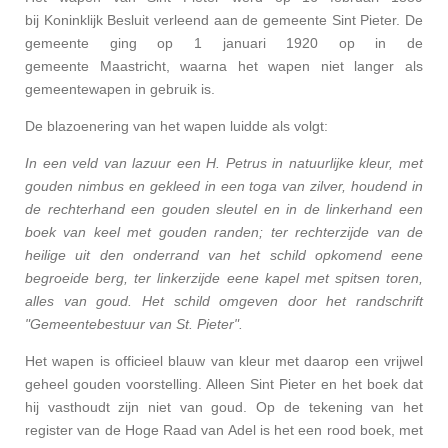
bij
Koninklijk Besluit
verleend aan de
gemeente
Sint Pieter. De
gemeente ging op 1 januari 1920 op in de
gemeente
Maastricht, waarna het wapen niet langer als
gemeentewapen in gebruik is.
De
blazoenering
van het wapen luidde als volgt:
In een veld van lazuur een H. Petrus in natuurlijke kleur, met
gouden nimbus en gekleed in een toga van zilver, houdend in
de rechterhand een gouden sleutel en in de linkerhand een
boek van keel met gouden randen; ter rechterzijde van de
heilige uit den onderrand van het schild opkomend eene
begroeide berg, ter linkerzijde eene kapel met spitsen toren,
alles van goud. Het schild omgeven door het randschrift
"Gemeentebestuur van St. Pieter".
Het wapen is officieel blauw van kleur met daarop een vrijwel
geheel gouden voorstelling. Alleen Sint Pieter en het boek dat
hij vasthoudt zijn niet van goud. Op de tekening van het
register van de Hoge Raad van Adel is het een rood boek, met